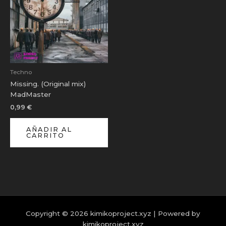
Techno
Missing. (Original mix)
MadMaster
0,99
€
AÑADIR AL
CARRITO
Copyright © 2026 kimikoproject.xyz | Powered by
kimikoproject.xyz