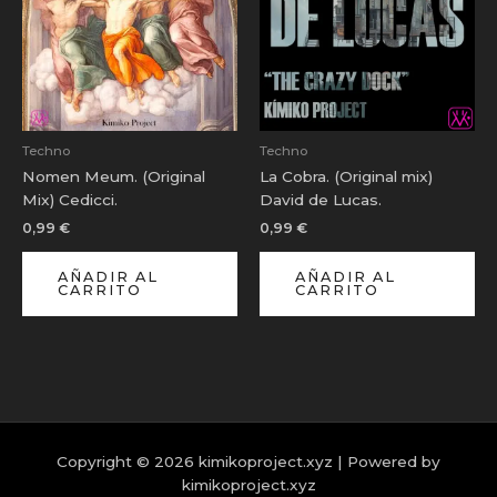
Techno
Techno
Nomen Meum. (Original
La Cobra. (Original mix)
Mix) Cedicci.
David de Lucas.
0,99
€
0,99
€
AÑADIR AL
AÑADIR AL
CARRITO
CARRITO
Copyright © 2026 kimikoproject.xyz | Powered by
kimikoproject.xyz