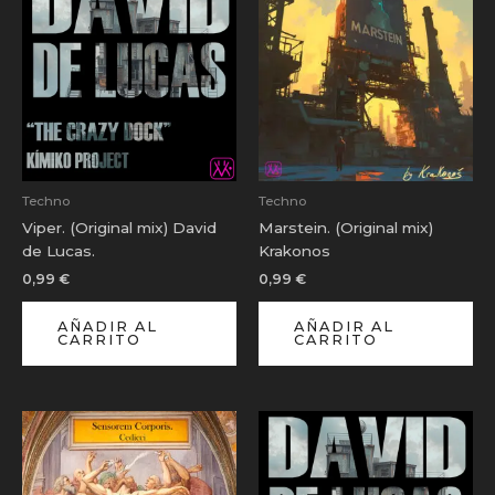
Techno
Techno
Viper. (Original mix) David
Marstein. (Original mix)
de Lucas.
Krakonos
0,99
€
0,99
€
AÑADIR AL
AÑADIR AL
CARRITO
CARRITO