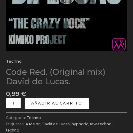
Techno
Code Red. (Original mix)
David de Lucas.
0,99
€
AÑADIR AL CARRITO
Categoría:
Techno
Etiquetas:
A Major
,
David de Lucas
,
hypnotic
,
raw-techno
,
techno