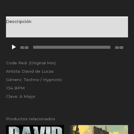
Descripción
Valoraciones (0)
Reproductor
00:00
00:00
de
audio
Code Red. (Original Mix)
Artista: David de Lucas
Género: Techno / Hypnotic
134 BPM
Clave: A Major
Productos relacionados