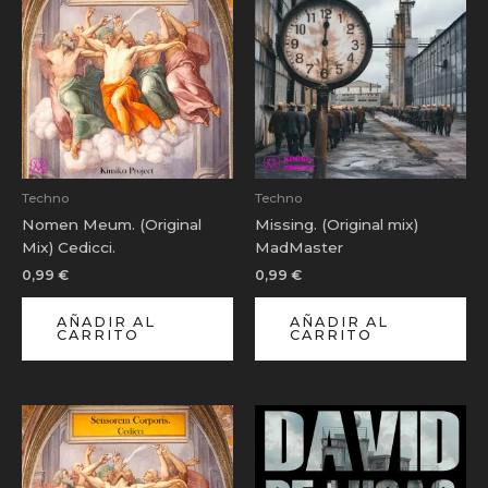
Techno
Techno
Nomen Meum. (Original
Missing. (Original mix)
Mix) Cedicci.
MadMaster
0,99
€
0,99
€
AÑADIR AL
AÑADIR AL
CARRITO
CARRITO