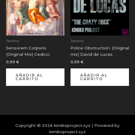
Techno
Techno
Sensorem Corporis.
Police Obstruction. (Original
(Original Mix) Cedicci.
mix) David de Lucas.
0,99
€
0,99
€
AÑADIR AL
AÑADIR AL
CARRITO
CARRITO
Copyright © 2026 kimikoproject.xyz | Powered by
kimikoproject.xyz