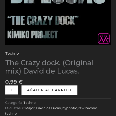
Techno
The Crazy dock. (Original
mix) David de Lucas.
0,99
€
AÑADIR AL CARRITO
Categoría:
Techno
Etiquetas:
C Major
,
David de Lucas
,
hypnotic
,
raw-techno
,
techno