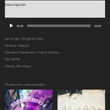
Descripción
Valoraciones (0)
Reproductor
00:00
00:00
de
audio
Let it go! (Original Mix)
Artista: Silarya
Género: Hardcore / Hard Dance
145 BPM
Clave: Ab Major
Productos relacionados