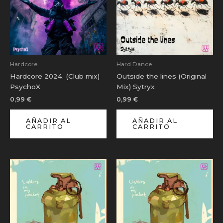
Hardcore
Hard Dance
Hardcore 2024. (Club mix)
Outside the lines (Original
PsychoX
Mix) Sytryx
0,99
€
0,99
€
AÑADIR AL
AÑADIR AL
CARRITO
CARRITO