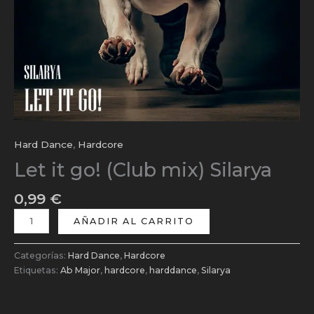
Hard Dance
,
Hardcore
Let it go! (Club mix) Silarya
0,99
€
AÑADIR AL CARRITO
Categorías:
Hard Dance
,
Hardcore
Etiquetas:
Ab Major
,
hardcore
,
harddance
,
Silarya