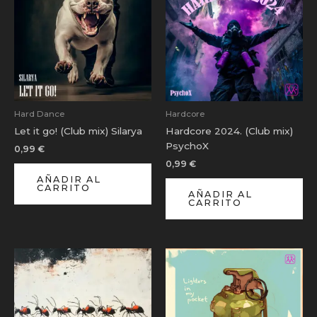
Hard Dance
Hardcore
Let it go! (Club mix) Silarya
Hardcore 2024. (Club mix)
PsychoX
0,99
€
0,99
€
AÑADIR AL
CARRITO
AÑADIR AL
CARRITO